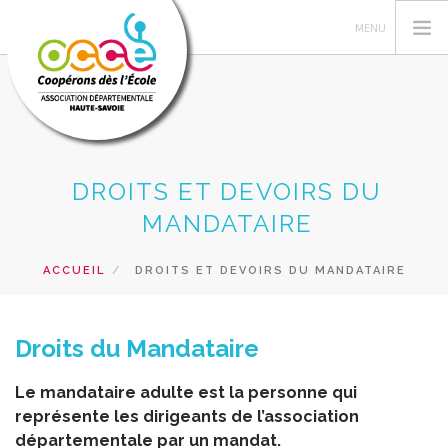
L'OCCE
DROITS ET DEVOIRS DU
GERER SA COOPERATIVE
MANDATAIRE
ACTIONS PÉDAGOGIQUES
ACCUEIL
DROITS ET DEVOIRS DU MANDATAIRE
PRETS
RESSOURCES PÉDAGOGIQUES
Droits du Mandataire
RECHERCHER
Le mandataire adulte est la personne qui
CONTACT
représente les dirigeants de l’association
départementale par un mandat.