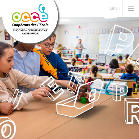
L'OCCE
GERER SA COOPERATIVE
ACTIONS PÉDAGOGIQUES
PRETS
RESSOURCES PÉDAGOGIQUES
RECHERCHER
CONTACT